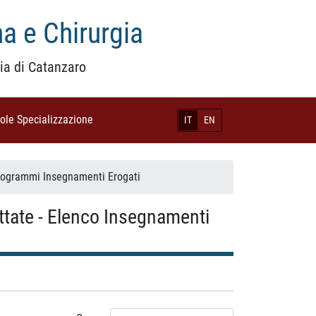
a e Chirurgia
ia di Catanzaro
uole Specializzazione
(current)
IT
EN
rogrammi Insegnamenti Erogati
attate - Elenco Insegnamenti