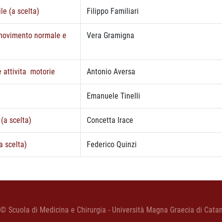
ile (a scelta)
Filippo Familiari
al movimento normale e
Vera Gramigna
e attivita motorie
Antonio Aversa
Emanuele Tinelli
 (a scelta)
Concetta Irace
a scelta)
Federico Quinzi
 © Scuola di Medicina e Chirurgia - Università Magna Graecia di Cata