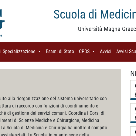
Scuola di Medicin
Università Magna Graec
di Specializzazione
(current)
Esami di Stato
(current)
CPDS
(current)
Avvisi
(current)
Avvisi Sc
N
uito alla riorganizzazione del sistema universitario con
ruttura di raccordo con funzioni di coordinamento e
ché di gestione dei servizi comuni. Coordina i Corsi di
rtimenti di Scienze Mediche e Chirurgiche, Medicina
 La Scuola di Medicina e Chirurgia ha inoltre il compito
 assistenziali. La Scuola, in quanto sede della