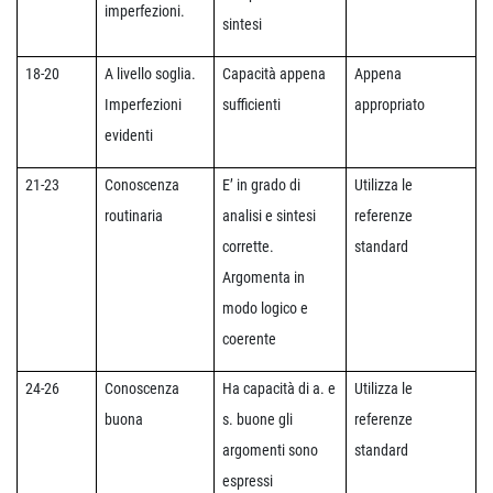
imperfezioni.
sintesi
18-20
A livello soglia.
Capacità appena
Appena
Imperfezioni
sufficienti
appropriato
evidenti
21-23
Conoscenza
E’ in grado di
Utilizza le
routinaria
analisi e sintesi
referenze
corrette.
standard
Argomenta in
modo logico e
coerente
24-26
Conoscenza
Ha capacità di a. e
Utilizza le
buona
s. buone gli
referenze
argomenti sono
standard
espressi