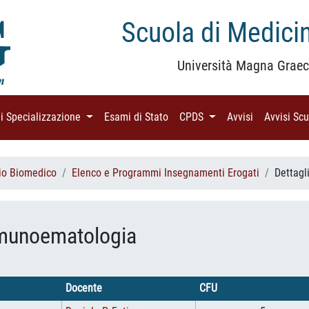
Scuola di Medicin
Università Magna Graec
di Specializzazione
(current)
Esami di Stato
(current)
CPDS
(current)
Avvisi
(current)
Avvisi Sc
rio Biomedico
Elenco e Programmi Insegnamenti Erogati
Dettagl
mmunoematologia
Docente
CFU