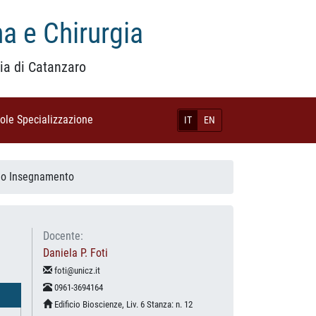
a e Chirurgia
ia di Catanzaro
uole Specializzazione
(current)
IT
EN
io Insegnamento
Docente:
Daniela P. Foti
foti@unicz.it
0961-3694164
Edificio Bioscienze, Liv. 6 Stanza: n. 12