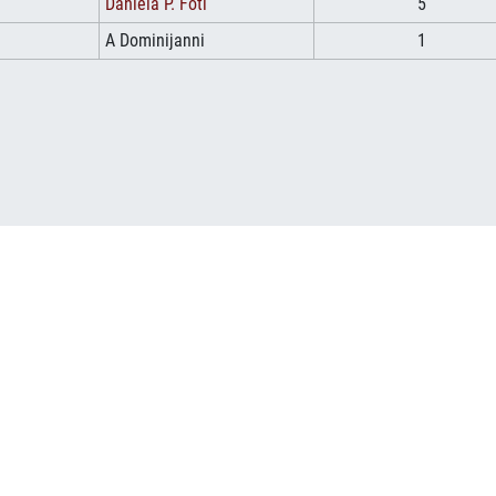
Daniela P. Foti
5
A Dominijanni
1