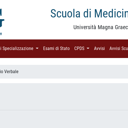
Scuola di Medicin
Università Magna Graec
di Specializzazione
(current)
Esami di Stato
(current)
CPDS
(current)
Avvisi
(current)
Avvisi Sc
io Verbale