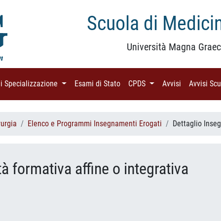
Scuola di Medicin
Università Magna Graec
di Specializzazione
(current)
Esami di Stato
(current)
CPDS
(current)
Avvisi
(current)
Avvisi Sc
rurgia
Elenco e Programmi Insegnamenti Erogati
Dettaglio Ins
ità formativa affine o integrativa