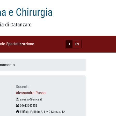
a e Chirurgia
ia di Catanzaro
uole Specializzazione
(current)
IT
EN
egnamento
Docente:
Alessandro Russo
a.russo@unicz.it
09613647552
Edificio Edificio A, Liv 9 Stanza: 12