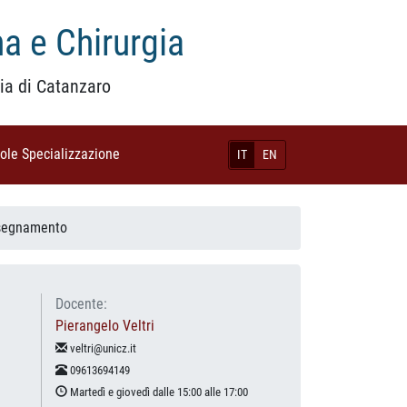
a e Chirurgia
ia di Catanzaro
uole Specializzazione
(current)
IT
EN
nsegnamento
Docente:
Pierangelo Veltri
veltri@unicz.it
09613694149
Martedì e giovedì dalle 15:00 alle 17:00