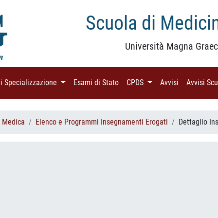
Scuola di Medicin
Università Magna Graec
di Specializzazione
(current)
Esami di Stato
(current)
CPDS
(current)
Avvisi
(current)
Avvisi Sc
a Medica
Elenco e Programmi Insegnamenti Erogati
Dettaglio I