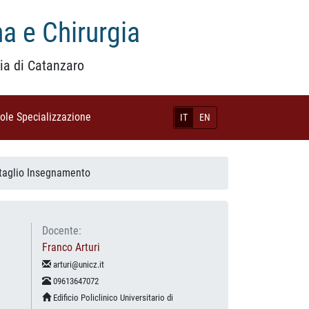
a e Chirurgia
ia di Catanzaro
uole Specializzazione
(current)
IT
EN
taglio Insegnamento
Docente:
Franco Arturi
arturi@unicz.it
09613647072
Edificio Policlinico Universitario di