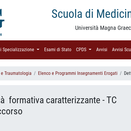
Scuola di Medicin
Università Magna Graec
di Specializzazione
(current)
Esami di Stato
(current)
CPDS
(current)
Avvisi
(current)
Avvisi Sc
 e Traumatologia
Elenco e Programmi Insegnamenti Erogati
Det
ità formativa caratterizzante - TC
ccorso