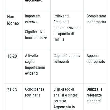
argomento
Importanti
Irrilevanti.
Completamen
Non
carenze.
Frequenti
inappropriato
idoneo
generalizzazioni.
Significative
Incapacità di
inaccuratezze
sintesi
A livello
Capacità appena
Appena
18-20
soglia.
sufficienti
appropriato
Imperfezioni
evidenti
Conoscenza
E’ in grado di
Utilizza le
21-23
routinaria
analisi e sintesi
referenze
corrette.
standard
Argomenta in