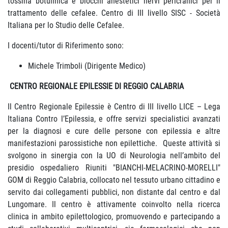
tossina botulinica e blocchi anestetici nervi pericranici per il
trattamento delle cefalee. Centro di III livello SISC - Società
Italiana per lo Studio delle Cefalee.
I docenti/tutor di Riferimento sono:
Michele Trimboli (Dirigente Medico)
CENTRO REGIONALE EPILESSIE DI REGGIO CALABRIA
Il Centro Regionale Epilessie è Centro di III livello LICE – Lega
Italiana Contro l’Epilessia, e offre servizi specialistici avanzati
per la diagnosi e cure delle persone con epilessia e altre
manifestazioni parossistiche non epilettiche. Queste attività si
svolgono in sinergia con la UO di Neurologia nell’ambito del
presidio ospedaliero Riuniti "BIANCHI-MELACRINO-MORELLI"
GOM di Reggio Calabria, collocato nel tessuto urbano cittadino e
servito dai collegamenti pubblici, non distante dal centro e dal
Lungomare. Il centro è attivamente coinvolto nella ricerca
clinica in ambito epilettologico, promuovendo e partecipando a