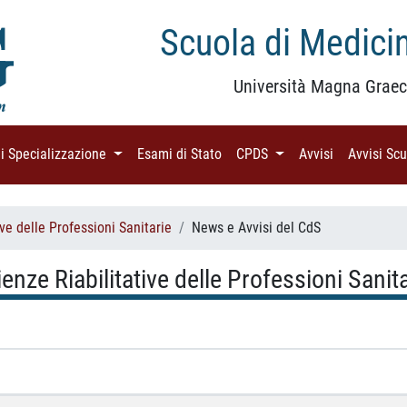
Scuola di Medicin
Università Magna Graec
di Specializzazione
(current)
Esami di Stato
(current)
CPDS
(current)
Avvisi
(current)
Avvisi Sc
ve delle Professioni Sanitarie
News e Avvisi del CdS
nze Riabilitative delle Professioni Sanita