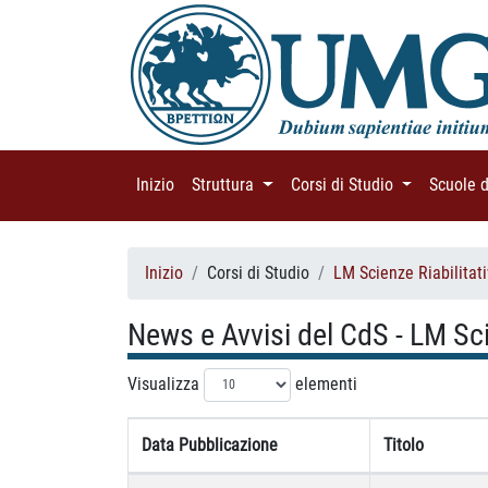
Inizio
(current)
Struttura
(current)
Corsi di Studio
(current)
Scuole 
Inizio
Corsi di Studio
LM Scienze Riabilitati
News e Avvisi del CdS - LM Scie
Visualizza
elementi
Data Pubblicazione
Titolo