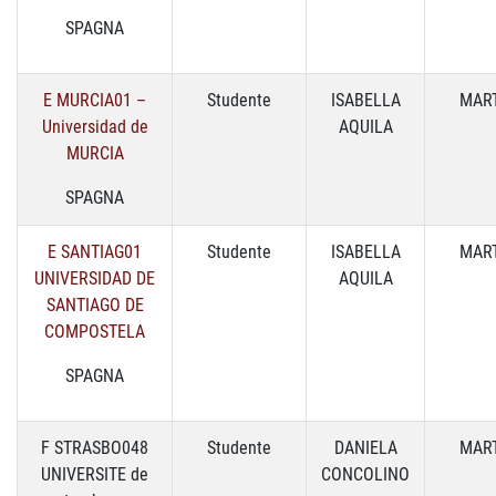
SPAGNA
E MURCIA01 –
Studente
ISABELLA
MART
Universidad de
AQUILA
MURCIA
SPAGNA
E SANTIAG01
Studente
ISABELLA
MART
UNIVERSIDAD DE
AQUILA
SANTIAGO DE
COMPOSTELA
SPAGNA
F STRASBO048
Studente
DANIELA
MART
UNIVERSITE de
CONCOLINO