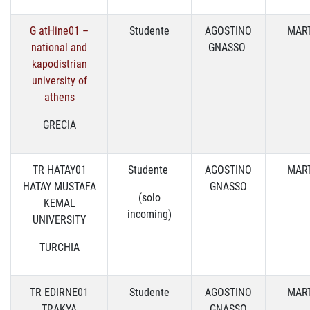
G atHine01 –
Studente
AGOSTINO
MART
national and
GNASSO
kapodistrian
university of
athens
GRECIA
TR HATAY01
Studente
AGOSTINO
MART
HATAY MUSTAFA
GNASSO
(solo
KEMAL
incoming)
UNIVERSITY
TURCHIA
TR EDIRNE01
Studente
AGOSTINO
MART
TRAKYA
GNASSO