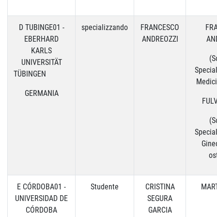
D TUBINGE01 -
specializzando
FRANCESCO
FR
EBERHARD
ANDREOZZI
AN
KARLS
(S
UNIVERSITÄT
Special
TÜBINGEN
Medici
GERMANIA
FULV
(S
Special
Gine
os
E CÓRDOBA01 -
Studente
CRISTINA
MART
UNIVERSIDAD DE
SEGURA
CÓRDOBA
GARCIA