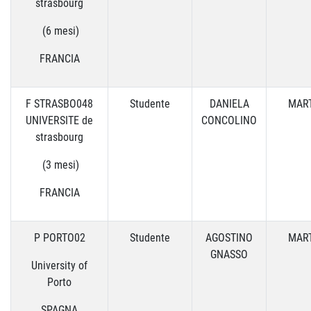
strasbourg
(6 mesi)
FRANCIA
F STRASBO048
Studente
DANIELA
MART
UNIVERSITE de
CONCOLINO
strasbourg
(3 mesi)
FRANCIA
P PORTO02
Studente
AGOSTINO
MART
GNASSO
University of
Porto
SPAGNA