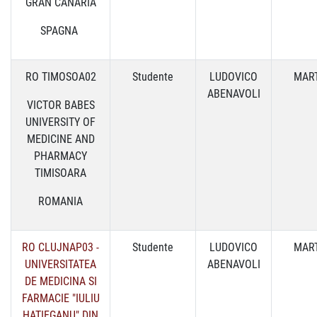
GRAN CANARIA
SPAGNA
RO TIMOSOA02
Studente
LUDOVICO
MART
ABENAVOLI
VICTOR BABES
UNIVERSITY OF
MEDICINE AND
PHARMACY
TIMISOARA
ROMANIA
RO CLUJNAP03 -
Studente
LUDOVICO
MART
UNIVERSITATEA
ABENAVOLI
DE MEDICINA SI
FARMACIE "IULIU
HATIEGANU" DIN