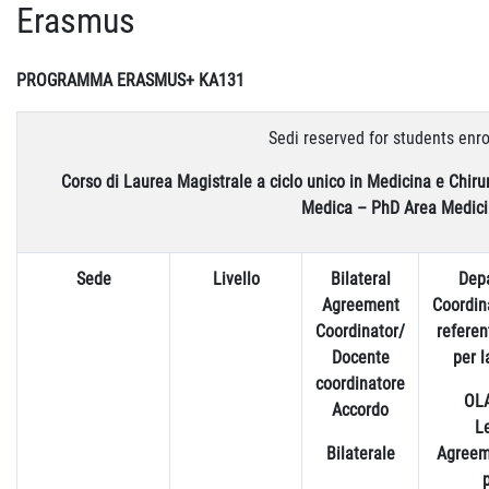
Erasmus
PROGRAMMA ERASMUS+ KA131
Sedi reserved for students enro
Corso di Laurea Magistrale a ciclo unico in Medicina e Chiru
Medica – PhD Area Medic
Sede
Livello
Bilateral
Dep
Agreement
Coordin
Coordinator/
refere
Docente
per l
coordinatore
OLA
Accordo
L
Bilaterale
Agreem