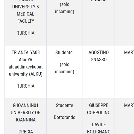
(solo
UNIVERSITY &
incoming)
MEDICAL
FACULTY
TURCHIA
TR ANTALYA03
Studente
AGOSTINO
MART
AlanYA
GNASSO
(solo
alaaddinkeykubat
incoming)
university (ALKU)
TURCHIA
G IOANNIN01
Studente
GIUSEPPE
MART
UNIVERSITY OF
COPPOLINO
Dottorando
IOANNINA
DAVIDE
GRECIA
BOLIGNANO