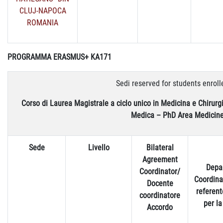
CLUJ-NAPOCA
ROMANIA
PROGRAMMA ERASMUS+ KA171
Sedi reserved for students enrolle
Corso di Laurea Magistrale a ciclo unico in Medicina e Chirurg
Medica – PhD Area Medicin
Sede
Livello
Bilateral
Agreement
Depa
Coordinator/
Coordina
Docente
referen
coordinatore
per la
Accordo