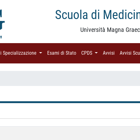
Scuola di Medicin
Università Magna Graec
di Specializzazione
(current)
Esami di Stato
(current)
CPDS
(current)
Avvisi
(current)
Avvisi Sc