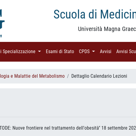
Scuola di Medicin
Università Magna Graec
di Specializzazione
(current)
Esami di Stato
(current)
CPDS
(current)
Avvisi
(current)
Avvisi Sc
logia e Malattie del Metabolismo
Dettaglio Calendario Lezioni
ODE: Nuove frontiere nel trattamento dell'obesità" 18 settembre 20