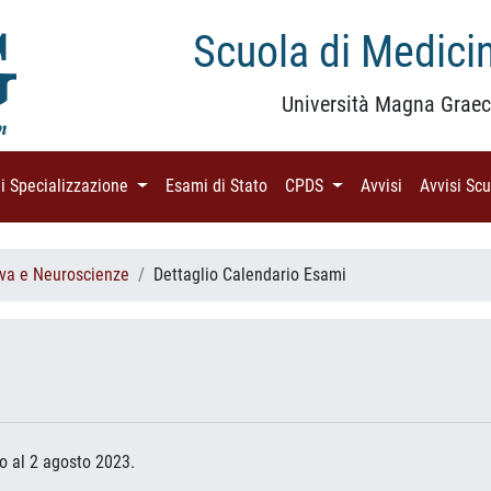
Scuola di Medicin
Università Magna Graec
di Specializzazione
(current)
Esami di Stato
(current)
CPDS
(current)
Avvisi
(current)
Avvisi Sc
iva e Neuroscienze
Dettaglio Calendario Esami
to al 2 agosto 2023.