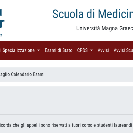
Scuola di Medicin
Università Magna Graec
di Specializzazione
(current)
Esami di Stato
(current)
CPDS
(current)
Avvisi
(current)
Avvisi Sc
taglio Calendario Esami
 ricorda che gli appelli sono riservati a fuori corso e studenti laurean