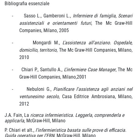
Bibliografia essenziale
-
Sasso L., Gamberoni L.,
Infermiere di famiglia, Scenari
assistenziali e orientamenti futuri
, The Mc Graw-Hill
Companies, Milano, 2005
-
Mongardi M.,
L'assistenza all'anziano. Ospedale,
domicilio, territorio
, The Mc Graw-Hill Companies, Milano,
2010
-
Chiari P., Santullo A.,
L'infermiere Case Manager
, The Mc
Graw-Hill Companies, Milano,2001
-
Nebuloni G.,
Pianificare l'assistenza agli anziani nel
ventunesimo secolo
, Casa Editrice Ambrosiana, Milano,
2012
J.A. Fain, La
ricerca infermieristica. Leggerla, comprenderla e
applicarla
, McGraw-Hill, Milano
P. Chiari et alt.,
l’infermieristica basata sulle prove di efficacia.
Guida operativa per l’EBN
, McGraw-Hill, Milano