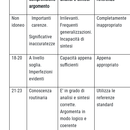
argomento
Non
Importanti
Irrilevanti.
Completamente
idoneo
carenze.
Frequenti
inappropriato
generalizzazioni.
Significative
Incapacità di
inaccuratezze
sintesi
18-20
A livello
Capacità appena
Appena
soglia.
sufficienti
appropriato
Imperfezioni
evidenti
21-23
Conoscenza
E’ in grado di
Utilizza le
routinaria
analisi e sintesi
referenze
corrette.
standard
Argomenta in
modo logico e
coerente