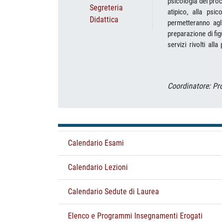
psicologia dei proc
Segreteria
atipico, alla psi
Didattica
permetteranno agli
preparazione di fig
servizi rivolti all
tirocinio pratico-
prevedono l’osserva
procedurali e relazi
Coordinatore: Pr
il superamento di 
dello psicologo. Il
psicologo (legge 1
accedere al terzo l
di lavoro: Il corso
Calendario Esami
Laurea Magistrale i
nei servizi rivolti 
interdisciplinari. 
Calendario Lezioni
comunità. Capacità 
servizi rivolti all
Calendario Sedute di Laurea
neuroscientifico. 
varia natura: azien
Elenco e Programmi Insegnamenti Erogati
deputati alla salva