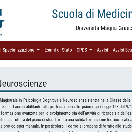
Scuola di Medicin
Università Magna Graec
di Specializzazione
(current)
Esami di Stato
(current)
CPDS
(current)
Avvisi
(current)
Avvisi Sc
 Neuroscienze
 Magistrale in Psicologia Cognitiva e Neuroscienze rientra nella Classe delle 
4 è una Laurea abilitante alla professione dello psicologo (legge 163 del 9/11
 formazione avanzata per lo svolgimento sia dell'attività di ricerca sia dell'e
nto, la struttura del piano di studi fornirà una solida formazione teorico-pratic
 e pratico-sperimentale. In particolare, il corso si propone di fornire allo stu