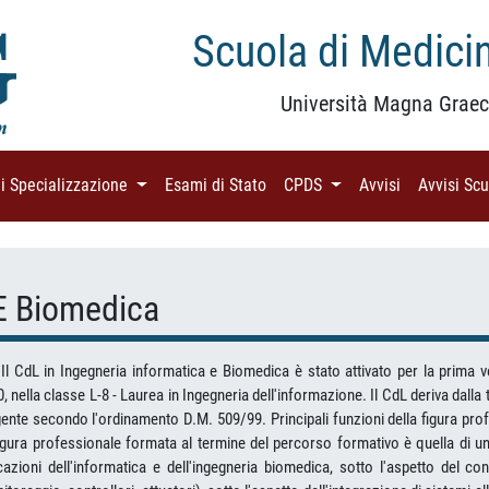
Scuola di Medicin
Università Magna Graec
di Specializzazione
(current)
Esami di Stato
(current)
CPDS
(current)
Avvisi
(current)
Avvisi Sc
 E Biomedica
 Il CdL in Ingegneria informatica e Biomedica è stato attivato per la prima 
, nella classe L-8 - Laurea in Ingegneria dell'informazione. Il CdL deriva dall
ente secondo l'ordinamento D.M. 509/99. Principali funzioni della figura pr
figura professionale formata al termine del percorso formativo è quella di u
azioni dell'informatica e dell'ingegneria biomedica, sotto l'aspetto del contr