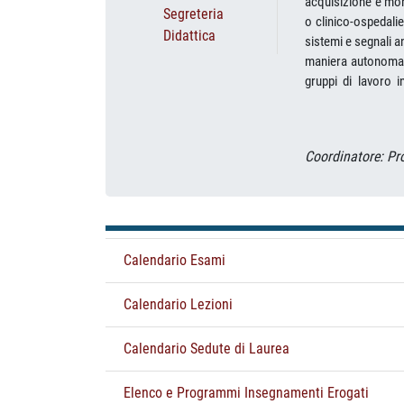
acquisizione e moni
Segreteria
o clinico-ospedalie
Didattica
sistemi e segnali a
maniera autonoma, f
gruppi di lavoro i
particolare i laur
assistita, la produ
di vista dell'archi
Coordinatore: Pr
progettista di dis
elettroniche, mecc
con il personale m
come ricercatore,
metodologici, tecn
Calendario Esami
sbocchi professiona
lavoro - area dell
l'automazione e la r
Calendario Lezioni
pubblica amministr
apparecchiature e 
Calendario Sedute di Laurea
apparecchiature 
menzionati. Sbocch
Elenco e Programmi Insegnamenti Erogati
previsti per i laur