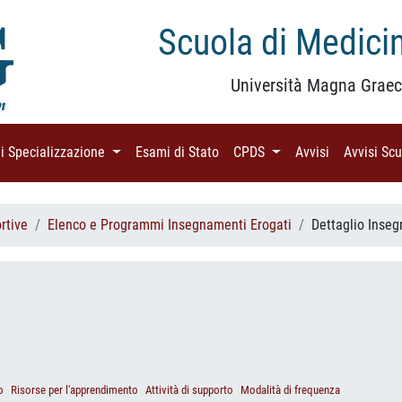
Scuola di Medicin
Università Magna Graec
di Specializzazione
(current)
Esami di Stato
(current)
CPDS
(current)
Avvisi
(current)
Avvisi Sc
rtive
Elenco e Programmi Insegnamenti Erogati
Dettaglio Inse
o
Risorse per l'apprendimento
Attività di supporto
Modalità di frequenza