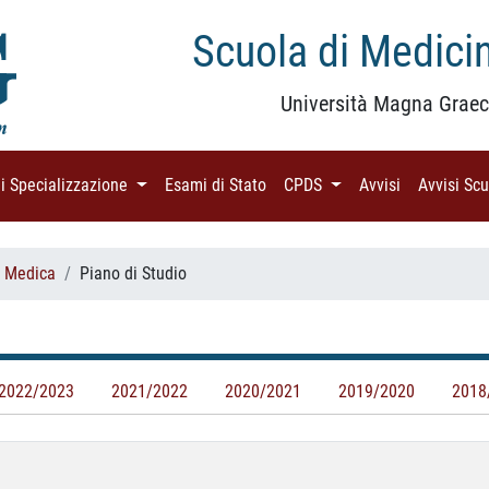
Scuola di Medicin
Università Magna Graec
di Specializzazione
(current)
Esami di Stato
(current)
CPDS
(current)
Avvisi
(current)
Avvisi Sc
a Medica
Piano di Studio
2022/2023
2021/2022
2020/2021
2019/2020
2018