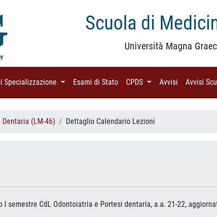
Scuola di Medicin
Università Magna Graec
di Specializzazione
(current)
Esami di Stato
(current)
CPDS
(current)
Avvisi
(current)
Avvisi Sc
i Dentaria (LM-46)
Dettaglio Calendario Lezioni
nno I semestre CdL Odontoiatria e Portesi dentaria, a.a. 21-22, aggiorna