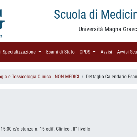
Scuola di Medicin
Università Magna Graec
di Specializzazione
(current)
Esami di Stato
(current)
CPDS
(current)
Avvisi
(current)
Avvisi Sc
gia e Tossicologia Clinica - NON MEDICI
Dettaglio Calendario Esa
:00 c/o stanza n. 15 edif. Clinico , II° livello