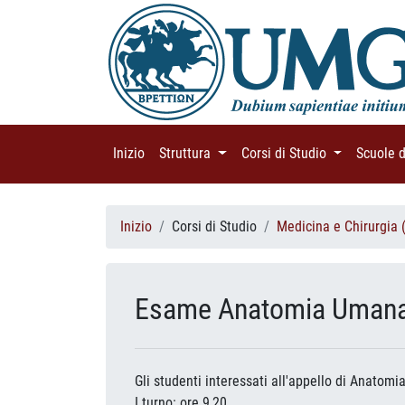
Inizio
(current)
Struttura
(current)
Corsi di Studio
(current)
Scuole 
Inizio
Corsi di Studio
Medicina e Chirurgia 
Esame Anatomia Umana I
Gli studenti interessati all'appello di Anatom
I turno
: ore 9,20.