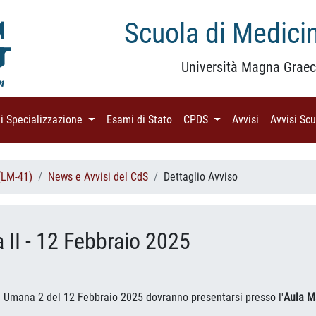
Scuola di Medicin
Università Magna Graec
di Specializzazione
(current)
Esami di Stato
(current)
CPDS
(current)
Avvisi
(current)
Avvisi Sc
(LM-41)
News e Avvisi del CdS
Dettaglio Avviso
I - 12 Febbraio 2025
ia Umana 2 del 12 Febbraio 2025 dovranno presentarsi presso l'
Aula M