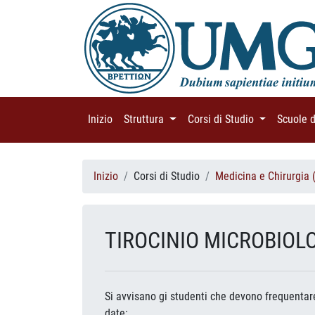
Inizio
(current)
Struttura
(current)
Corsi di Studio
(current)
Scuole 
Inizio
Corsi di Studio
Medicina e Chirurgia 
TIROCINIO MICROBIOL
Si avvisano gi studenti che devono frequentare
date: