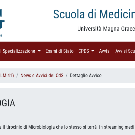
Scuola di Medicin
Università Magna Graec
di Specializzazione
(current)
Esami di Stato
(current)
CPDS
(current)
Avvisi
(current)
Avvisi Sc
(LM-41)
News e Avvisi del CdS
Dettaglio Avviso
OGIA
 il tirocinio di Microbiologia che lo stesso si terrà in streaming me